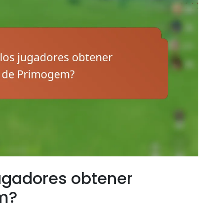
ugadores obtener
m?