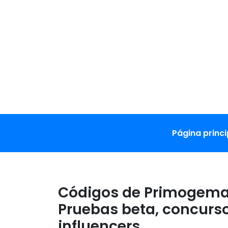
Skip
to
content
Página princi
Códigos de Primogema
Pruebas beta, concurs
influencers